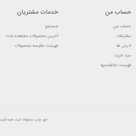
o
o
o
n
n
n
حساب من
خدمات مشتریان
ب
ب
ب
ر
ر
ر
ر
ر
ر
س
س
حساب من
جستجو
س
ی
ی
ی
سفارشات
آخرین محصولات مشاهده شده
ادرس ها
فهرست مقایسه محصولات
سبد خرید
فهرست علاقمندیها
حق چاپ محفوظ است
همه قیمت