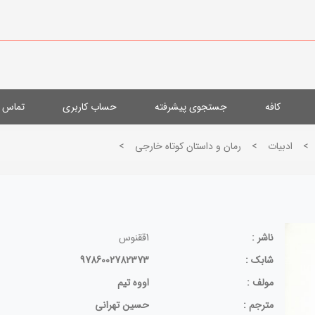
کافه
جستجوی پیشرفته
حساب کاربری
تماس با
>
ادبيات
>
رمان و داستان كوتاه خارجی
>
ناشر :
1ققنوس
شابک :
9786002782373
مولف :
اووه تیم
مترجم :
حسین تهرانی