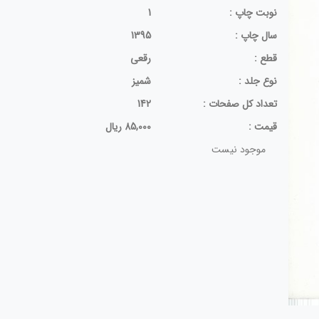
نوبت چاپ :
1
سال چاپ :
1395
قطع :
رقعی
نوع جلد :
شمیز
تعداد كل صفحات :
142
قيمت :
85,000 ریال
موجود نیست