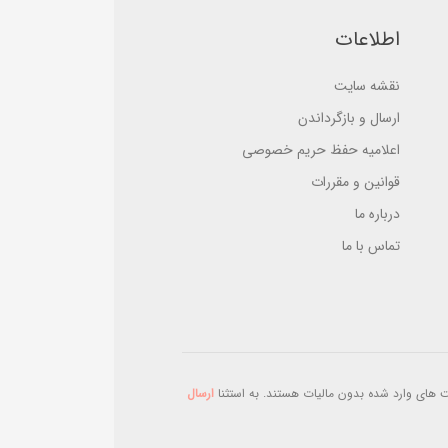
d
s
o
e
اطلاعات
n
d
ب
o
ر
n
ر
ب
نقشه سایت
س
ر
ی
ر
ارسال و بازگرداندن
س
ی
اعلامیه حفظ حریم خصوصی
قوانین و مقررات
درباره ما
تماس با ما
 های وارد شده بدون مالیات هستند. به استثنا
ارسال