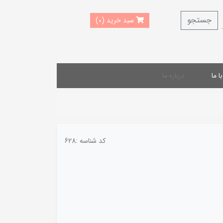
جستجو
سبد خرید (0)
 ما
درباره ما
کد شناسه :
628