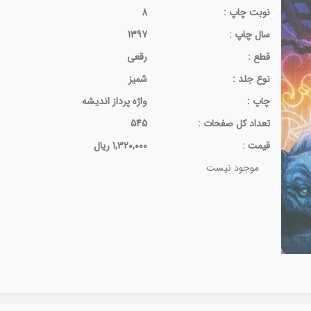
نوبت چاپ :
8
سال چاپ :
1397
قطع :
رقعی
نوع جلد :
شمیز
چاپ :
واژه پرداز اندیشه
تعداد كل صفحات :
545
قيمت :
1,320,000 ریال
موجود نیست