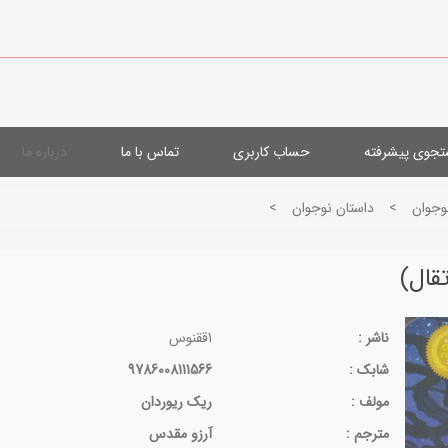
جوی پیشرفته
حساب کاربری
تماس با ما
درباره ما
وجوان
>
داستان نوجوان
>
قال)
ناشر :
1ققنوس
شابک :
9786008111566
مولف :
ریک ریوردان
مترجم :
آرزو مقدس