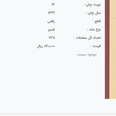
نوبت چاپ :
13
سال چاپ :
1399
قطع :
رقعی
نوع جلد :
شمیز
تعداد كل صفحات :
238
قيمت :
820,000 ریال
موجود نیست