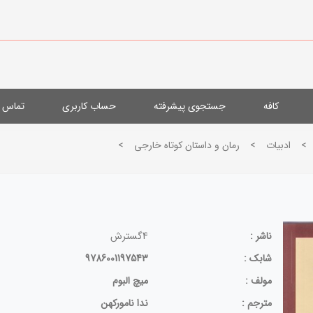
کافه
جستجوی پیشرفته
حساب کاربری
تماس با
>
ادبيات
>
رمان و داستان كوتاه خارجی
>
ناشر :
4گسترش
شابک :
9786001197543
مولف :
میچ البوم
مترجم :
ندا نامورکهن