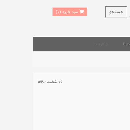
جستجو
سبد خرید (0)
 ما
درباره ما
کد شناسه :
1260