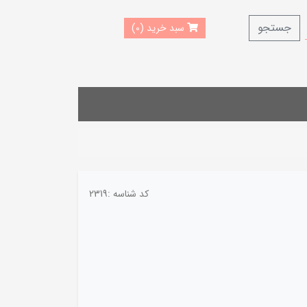
جستجو
سبد خرید (0)
کد شناسه :
2319