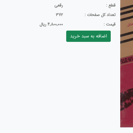
قطع :
رقعی
تعداد كل صفحات :
372
قيمت :
4,800,000 ریال