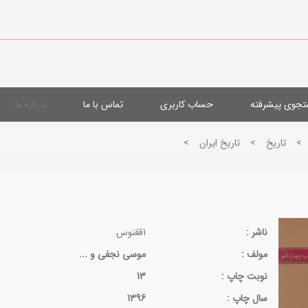
جوی پیشرفته
حساب کاربری
تماس با ما
درباره ما
>
تاريخ
>
تاريخ ايران
>
ناشر :
1ققنوس
مولف :
موسی نجفی و ...
نوبت چاپ :
13
سال چاپ :
1396