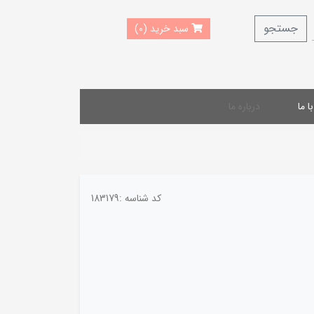
جستجو
سبد خرید (0)
 ما
درباره ما
کد شناسه :
183179