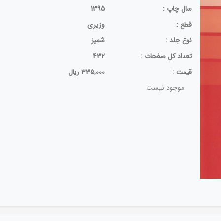
سال چاپ :
1395
قطع :
وزیری
نوع جلد :
شمیز
تعداد كل صفحات :
432
قيمت :
335,000 ریال
موجود نیست