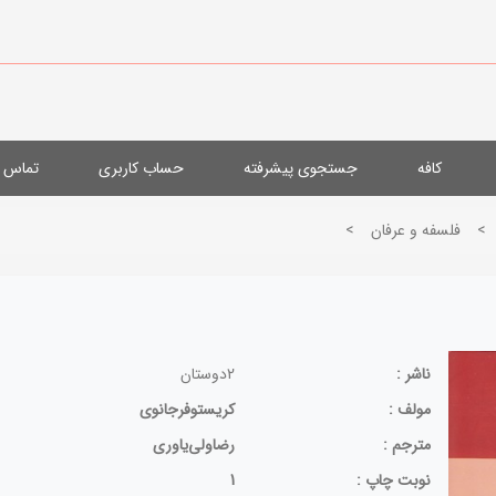
کافه
جستجوی پیشرفته
حساب کاربری
تماس با
>
فلسفه و عرفان
>
ناشر :
2دوستان
مولف :
کریستوفرجانوی
مترجم :
رضاولی‌یاوری
نوبت چاپ :
1