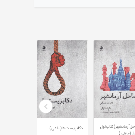
طرح‌اولیه(نیماژ)
ل‌آرمانشهر(کتاب‌اول
دکابریست‌ها(ماهی)
ر(ماهی)