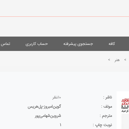
کافه
جستجوی پیشرفته
حساب کاربری
تماس با
>
هنر
>
ناشر :
10نظر
مولف :
گوین‌امبروز-پل‌هریس
مترجم :
شروین‌شهامی‌پور
نوبت چاپ :
1