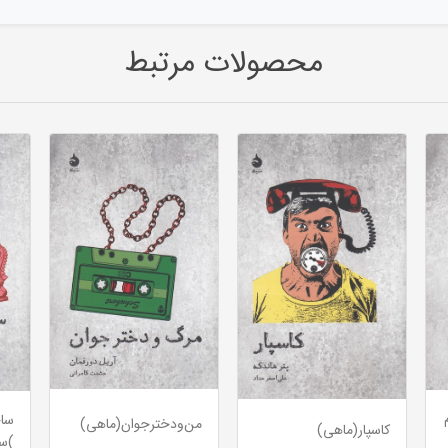
محصولات مرتبط
ساح
من‌و‌دختر‌جوان(ماهی)
کاسپار(ماهی)
)سف