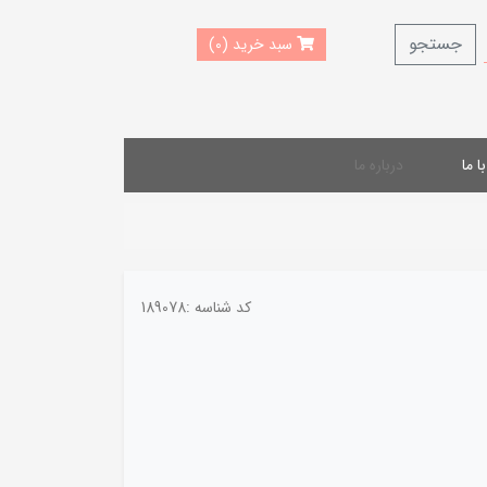
جستجو
سبد خرید (0)
 ما
درباره ما
کد شناسه :
189078