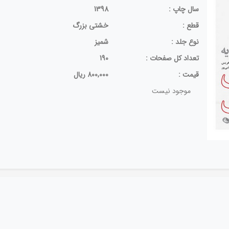
سال چاپ :
1398
قطع :
خشتی بزرگ
نوع جلد :
شمیز
تعداد كل صفحات :
190
قيمت :
800,000 ریال
موجود نیست