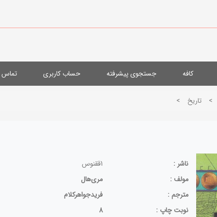
کافه
جستجوی پیشرفته
حساب کاربری
تماس با
>
تاريخ
>
ناشر :
1ققنوس
مولف :
مری‌هال
مترجم :
فریدجواهرکلام
نوبت چاپ :
8