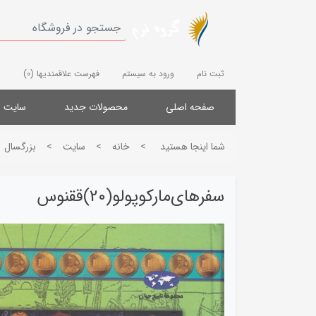
ثبت نام
ورود به سیستم
فهرست علاقمندیها
(0)
صفحه اصلی
محصولات جدید
سایت
شما اینجا هستید
>
خانه
>
سایت
>
بزرگسال
سفرهای‌مارکوپولو(20)ققنوس