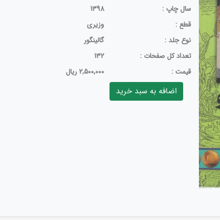
سال چاپ :
1398
قطع :
وزیری
نوع جلد :
گالینگور
تعداد كل صفحات :
132
قيمت :
2,500,000 ریال