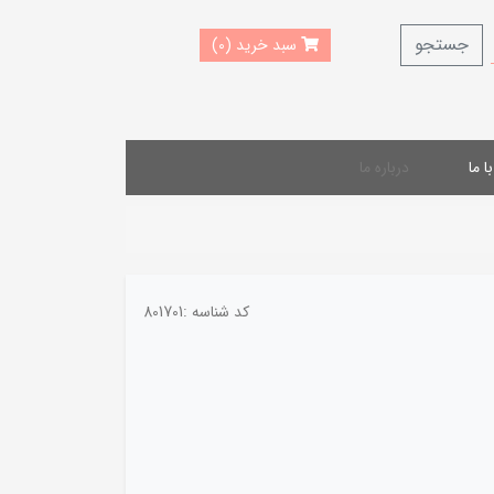
جستجو
سبد خرید (0)
 ما
درباره ما
کد شناسه :
801701