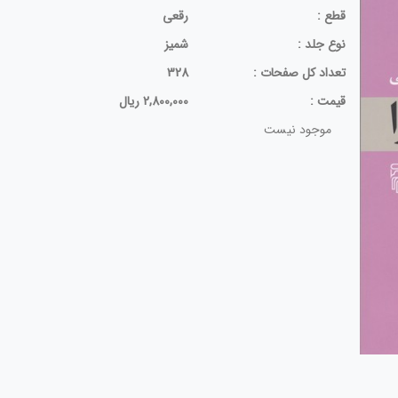
قطع :
رقعی
نوع جلد :
شمیز
تعداد كل صفحات :
328
قيمت :
2,800,000 ریال
موجود نیست