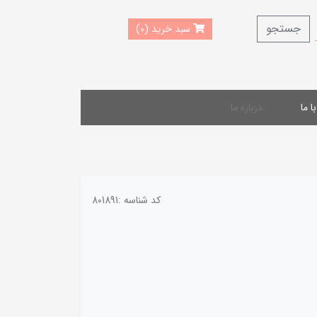
جستجو
سبد خرید (0)
 ما
درباره ما
کد شناسه :
801891