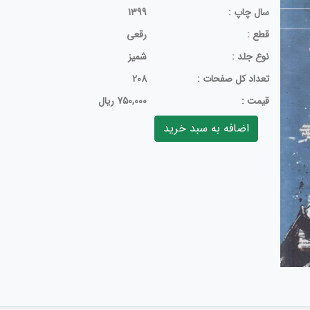
سال چاپ :
1399
قطع :
رقعی
نوع جلد :
شمیز
تعداد كل صفحات :
208
قيمت :
750,000 ریال