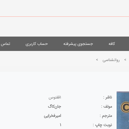
کافه
جستجوی پیشرفته
حساب کاربری
تماس با
>
روانشناسی
>
ناشر :
1ققنوس
مولف :
جان‌کاگ
مترجم :
امیرفخرایی
نوبت چاپ :
1