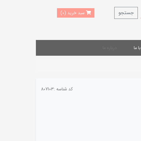
جستجو
سبد خرید (0)
 ما
درباره ما
کد شناسه :
807103