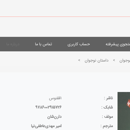
جوی پیشرفته
حساب کاربری
تماس با ما
درباره ما
وجوان
>
داستان نوجوان
>
ناشر :
1ققنوس
شابک :
9786002915726
مولف :
دارن‌شان
مترجم :
امیر مهدی‌عاطفی‌نیا