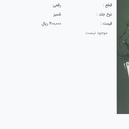
قطع :
رقعی
نوع جلد :
شمیز
قيمت :
400,000 ریال
موجود نیست