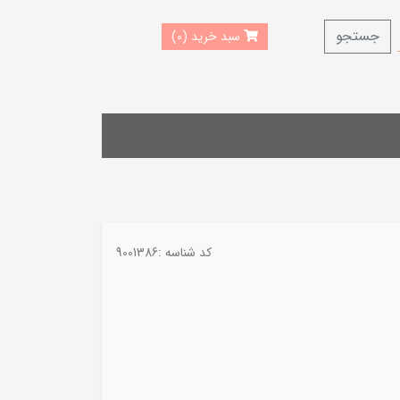
جستجو
سبد خرید (0)
کد شناسه :
9001386