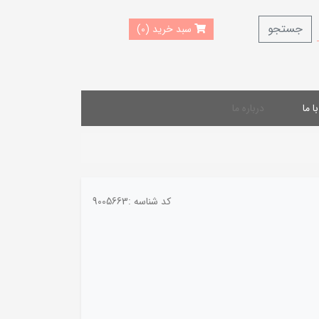
جستجو
سبد خرید (0)
 ما
درباره ما
کد شناسه :
9005663