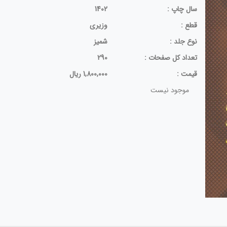
سال چاپ :
1402
قطع :
وزیری
نوع جلد :
شمیز
تعداد كل صفحات :
290
قيمت :
1,800,000 ریال
موجود نیست