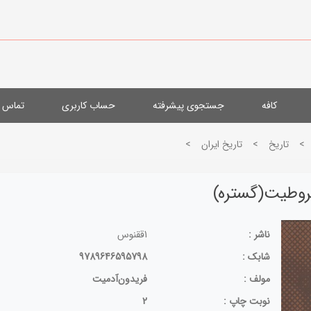
کافه
جستجوی پیشرفته
حساب کاربری
تماس با
>
تاريخ
>
تاريخ ايران
>
روطیت(گستره)
ناشر :
1ققنوس
شابک :
9789646595798
مولف :
فریدون‌آدمیت
نوبت چاپ :
2